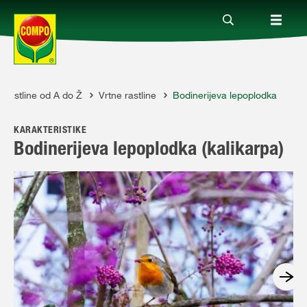
Rastline od A do Ž
Vrtne rastline
Bodinerijeva lepoplodka
Izdelki
KARAKTERISTIKE
Vodiči
Bodinerijeva lepoplodka (kalikarpa)
Podjetje