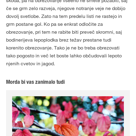
škoda, pa na obrezovanje vseeno ne smete pozabiti, saj
če se grm zelo razveja, njegove notranje veje ne dobijo
dovolj svetlobe. Zato na tem predelu listi ne rastejo in
grm postane gol. Ko pa se enkrat odločite za
obrezovanje, pri tem ne rabite biti preveč skromni, saj
bodinerijeva lepoplodka brez težav prestane tudi
korenito obrezovanje. Tako je ne bo treba obrezovati
tako pogosto in več let boste lahko občudovali lepoto
njenih cvetov in jagod.
Morda bi vas zanimalo tudi