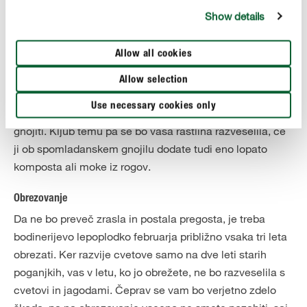
vročimi poletji in daljšimi obdobji suše priskočite na
Show details
pomoč z zalivalko. Če je bodinerijeva lepoplodka
izpostavljena preveliki vročini, bo poskušala varčevati s
Allow all cookies
svojimi močmi in bo zato razvila mnogo manj jagod.
Allow selection
Gnojenje
Use necessary cookies only
Bodinerijeve lepoplodke med sezono ni treba dodatno
gnojiti. Kljub temu pa se bo vaša rastlina razveselila, če
ji ob spomladanskem gnojilu dodate tudi eno lopato
komposta ali moke iz rogov.
Obrezovanje
Da ne bo preveč zrasla in postala pregosta, je treba
bodinerijevo lepoplodko februarja približno vsaka tri leta
obrezati. Ker razvije cvetove samo na dve leti starih
poganjkih, vas v letu, ko jo obrežete, ne bo razveselila s
cvetovi in jagodami. Čeprav se vam bo verjetno zdelo