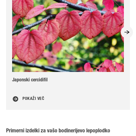
Japonski cercidifil
Ust
POKAŽI VEČ
Primerni izdelki za vašo bodinerijevo lepoplodko