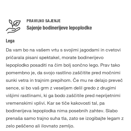
PRAVILNO SAJENJE
Sajenje bodinerijeve lepoplodke
Lega
Da vam bo na vašem vrtu s svojimi jagodami in cvetovi
pričarala pisani spektakel, morate bodinerijevo
lepoplodko posaditi na čim bolj sončno lego. Prav tako
pomembno je, da svojo rastlino zaščitite pred močnimi
sunki vetra in trajnim prepihom. Če mu ne delajo preveč
sence, si bo vaš grm z veseljem delil gredo z drugimi
višjimi rastlinami, ki ga bodo zaščitile pred neprijetnimi
vremenskimi vplivi. Kar se tiče kakovosti tal, pa
bodinerijeva lepoplodka nima posebnih zahtev. Slabo
prenaša samo trajno suha tla, zato se izogibajte legam z
zelo peščeno ali ilovnato zemljo.