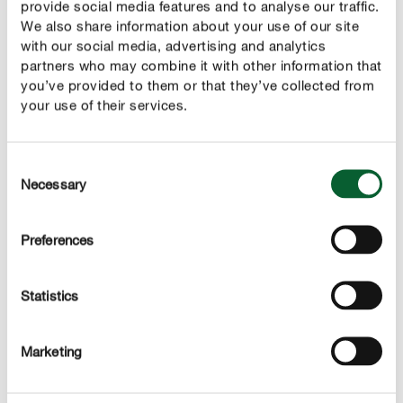
provide social media features and to analyse our traffic.
We also share information about your use of our site
Četudi so jagode bodinerijeve lepoplodke
with our social media, advertising and analytics
videti kot sladki biseri, niso primerni za
partners who may combine it with other information that
you’ve provided to them or that they’ve collected from
zaužitje. Sicer niso zelo strupene, vendar
your use of their services.
lahko ta pisan grm predvsem za majhne
otroke predstavlja nevarno skušnjavo.
Consent
Necessary
Selection
Preferences
PRAVILNA NEGA
Nega bodinerijeve lepoplodke
Statistics
Zalivanje
Tako kot večina grmov, dobro zakoreninjena bodinerijeva
Marketing
lepoplodka ne potrebuje posebne nege ali dodatnega
zalivanja. Kljub temu je dobro, da mu med še posebej