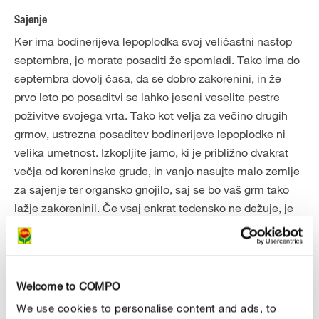
Sajenje
Ker ima bodinerijeva lepoplodka svoj veličastni nastop
septembra, jo morate posaditi že spomladi. Tako ima do
septembra dovolj časa, da se dobro zakorenini, in že
prvo leto po posaditvi se lahko jeseni veselite pestre
poživitve svojega vrta. Tako kot velja za večino drugih
grmov, ustrezna posaditev bodinerijeve lepoplodke ni
velika umetnost. Izkopljite jamo, ki je približno dvakrat
večja od koreninske grude, in vanjo nasujte malo zemlje
za sajenje ter organsko gnojilo, saj se bo vaš grm tako
lažje zakoreninil. Če vsaj enkrat tedensko ne dežuje, je
treba bodinerijevo lepoplodko prvih nekaj tednov po
posaditvi redno zalivati.
Welcome to COMPO
We use cookies to personalise content and ads, to