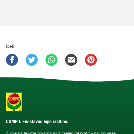
Deli
COMPO. Enostavno lepe rastline.
Z dvema levima rokama ali z "zelenimi prsti" - naj bo vaše