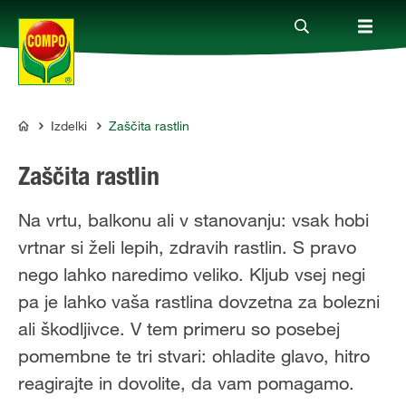
Izdelki
Zaščita rastlin
Izdelki
COMPO
Zaščita rastlin
Vodiči
Na vrtu, balkonu ali v stanovanju: vsak hobi
vrtnar si želi lepih, zdravih rastlin. S pravo
Podjetje
nego lahko naredimo veliko. Kljub vsej negi
pa je lahko vaša rastlina dovzetna za bolezni
ali škodljivce. V tem primeru so posebej
pomembne te tri stvari: ohladite glavo, hitro
reagirajte in dovolite, da vam pomagamo.