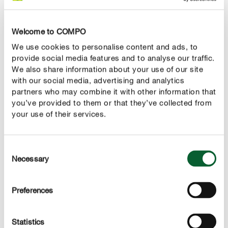
Welcome to COMPO
Naš nasvet
We use cookies to personalise content and ads, to
Če zgubane redkvice položite v posodo z mrzlo vodo,
provide social media features and to analyse our traffic.
se bodo te prepojile z vlago in bodo ponovno dobile
We also share information about your use of our site
with our social media, advertising and analytics
svoj značilen videz.
partners who may combine it with other information that
you’ve provided to them or that they’ve collected from
your use of their services.
PRAVILNA NEGA
Consent
Nega redkvic
Necessary
Selection
Zalivanje
Preferences
Hitra rast rastlino utrudi in jo naredi žejno. Zato je redno
zalivanje eden najpomembnejših korakov pri negi
redkvic. Če želite kljub hitri rasti redkvic ohraniti sočnost
Statistics