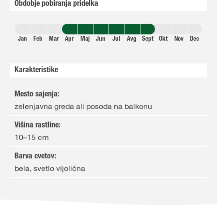
Obdobje pobiranja pridelka
Jan
Feb
Mar
Apr
Maj
Jun
Jul
Avg
Sept
Okt
Nov
Dec
Karakteristike
Mesto sajenja
:
zelenjavna greda ali posoda na balkonu
Višina rastline
:
10–15 cm
Barva cvetov
:
bela, svetlo vijolična