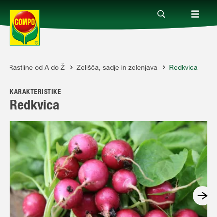
Rastline od A do Ž
Zelišča, sadje in zelenjava
Redkvica
Izdelki
KARAKTERISTIKE
Vodiči
Redkvica
Podjetje