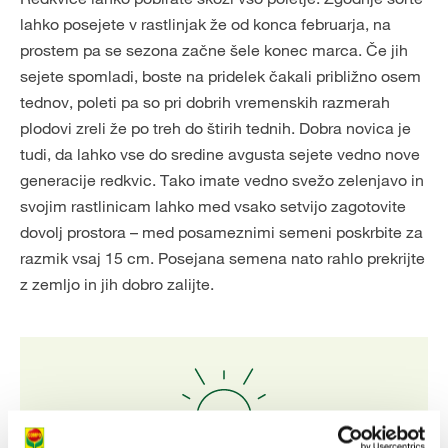
lahko posejete v rastlinjak že od konca februarja, na
prostem pa se sezona začne šele konec marca. Če jih
sejete spomladi, boste na pridelek čakali približno osem
tednov, poleti pa so pri dobrih vremenskih razmerah
plodovi zreli že po treh do štirih tednih. Dobra novica je
tudi, da lahko vse do sredine avgusta sejete vedno nove
generacije redkvic. Tako imate vedno svežo zelenjavo in
svojim rastlinicam lahko med vsako setvijo zagotovite
dovolj prostora – med posameznimi semeni poskrbite za
razmik vsaj 15 cm. Posejana semena nato rahlo prekrijte
z zemljo in jih dobro zalijte.