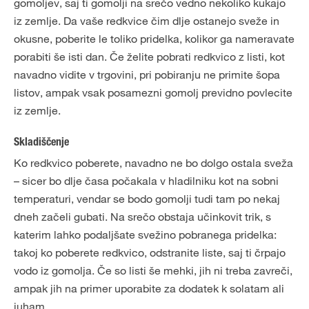
gomoljev, saj ti gomolji na srečo vedno nekoliko kukajo
iz zemlje. Da vaše redkvice čim dlje ostanejo sveže in
okusne, poberite le toliko pridelka, kolikor ga nameravate
porabiti še isti dan. Če želite pobrati redkvico z listi, kot
navadno vidite v trgovini, pri pobiranju ne primite šopa
listov, ampak vsak posamezni gomolj previdno povlecite
iz zemlje.
Skladiščenje
Ko redkvico poberete, navadno ne bo dolgo ostala sveža
– sicer bo dlje časa počakala v hladilniku kot na sobni
temperaturi, vendar se bodo gomolji tudi tam po nekaj
dneh začeli gubati. Na srečo obstaja učinkovit trik, s
katerim lahko podaljšate svežino pobranega pridelka:
takoj ko poberete redkvico, odstranite liste, saj ti črpajo
vodo iz gomolja. Če so listi še mehki, jih ni treba zavreči,
ampak jih na primer uporabite za dodatek k solatam ali
juham.