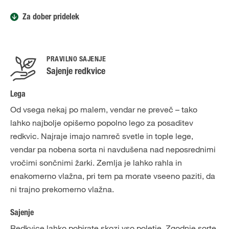
Za dober pridelek
PRAVILNO SAJENJE
Sajenje redkvice
Lega
Od vsega nekaj po malem, vendar ne preveč – tako
lahko najbolje opišemo popolno lego za posaditev
redkvic. Najraje imajo namreč svetle in tople lege,
vendar pa nobena sorta ni navdušena nad neposrednimi
vročimi sončnimi žarki. Zemlja je lahko rahla in
enakomerno vlažna, pri tem pa morate vseeno paziti, da
ni trajno prekomerno vlažna.
Sajenje
Redkvice lahko pobirate skozi vso poletje. Zgodnje sorte