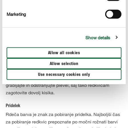
in dober okus svojega pridelka, jim morate vedno
dodajati zadostno količino vode – med dolgotrajnimi
Marketing
obdobji vročine in suše jih zato zalivajte dnevno.
Gnojenje
Show details
Redkvice sodijo v skupino rastlin, ki za razvoj ne
potrebujejo veliko hranil. Če ste zemljo še pred setvijo
Allow all cookies
dobro pripravili s kompostom ali organskim gnojilom,
redkvic naslednjih nekaj tednov med njihovo rastjo ni
Allow selection
treba dodatno gnojiti. Če pa želite svoji zelenjavi
Use necessary cookies only
zagotoviti najboljše pogoje za rast, pa zemljo redno
grabljajte in odstranjujte plevel, saj tako redkvicam
zagotovite dovolj kisika.
Pridelek
Rdeča barva je znak za pobiranje pridelka. Najboljši čas
za pobiranje redkvic prepoznate po močni rožnati barvi