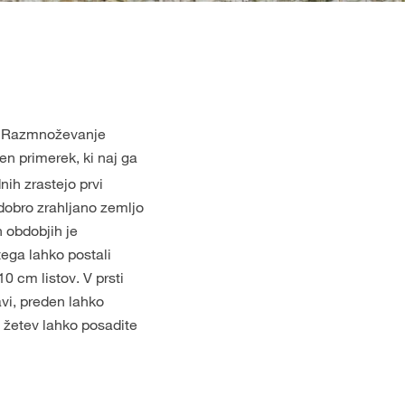
če. Razmnoževanje
en primerek, ki naj ga
nih zrastejo prvi
dobro zrahljano zemljo
h obdobjih je
tega lahko postali
10 cm listov. V prsti
avi, preden lahko
 žetev lahko posadite