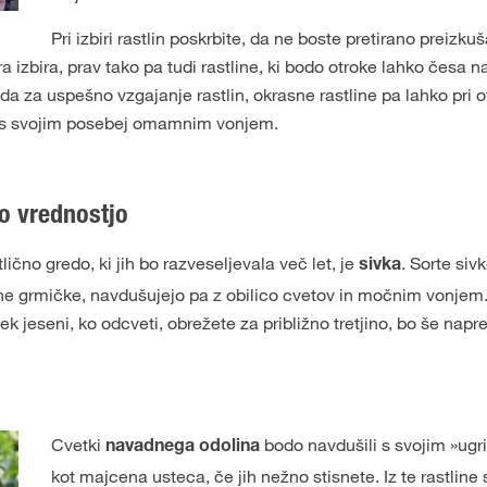
Pri izbiri rastlin poskrbite, da ne boste pretirano preizku
bra izbira, prav tako pa tudi rastline, ki bodo otroke lahko česa 
ada za uspešno vzgajanje rastlin, okrasne rastline pa lahko pri o
li s svojim posebej omamnim vonjem.
o vrednostjo
čno gredo, ki jih bo razveseljevala več let, je
. Sorte siv
sivka
tne grmičke, navdušujejo pa z obilico cvetov in močnim vonjem
k jeseni, ko odcveti, obrežete za približno tretjino, bo še napr
Cvetki
bodo navdušili s svojim »ugr
navadnega odolina
kot majcena usteca, če jih nežno stisnete. Iz te rastline