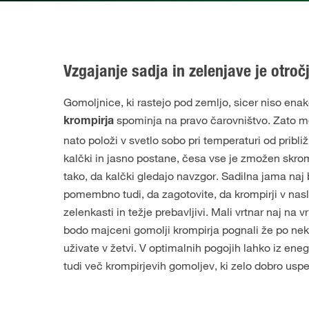
Vzgajanje sadja in zelenjave je otroč
Gomoljnice, ki rastejo pod zemljo, sicer niso ena
spominja na pravo čarovništvo. Zato mora
krompirja
nato položi v svetlo sobo pri temperaturi od pribli
kalčki in jasno postane, česa vse je zmožen skrom
tako, da kalčki gledajo navzgor. Sadilna jama naj 
pomembno tudi, da zagotovite, da krompirji v nasl
zelenkasti in težje prebavljivi. Mali vrtnar naj na v
bodo majceni gomolji krompirja pognali že po neka
uživate v žetvi. V optimalnih pogojih lahko iz e
tudi več krompirjevih gomoljev, ki zelo dobro uspe