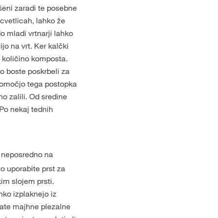
ušeni zaradi te posebne
 cvetlicah, lahko že
o mladi vrtnarji lahko
jo na vrt. Ker kalčki
o količino komposta.
ro boste poskrbeli za
 pomočjo tega postopka
no zalili. Od sredine
 Po nekaj tednih
ti neposredno na
o uporabite prst za
im slojem prsti.
hko izplaknejo iz
elate majhne plezalne