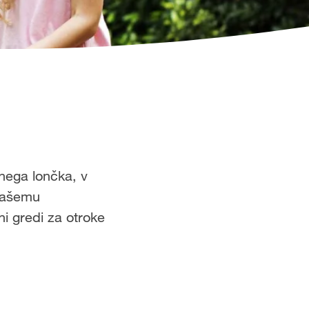
nega lončka, v
 našemu
ni gredi za otroke