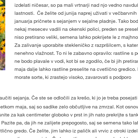
izdelati ničesar, so pa mali vrtnarji nad njo vedno navd
lastnosti. Če želite od junija naprej uživati v večbarvnih
januarja pričnete s sejanjem v sejalne pladnje. Tako bod
nekaj mesecev vadili na okenski polici, preden se preseli
niso pretirano veliki, semena lahko pokrijete le z majhn
Za zalivanje uporabite stekleničko z razpršilcem, s kate
nenehno vlažnost. To ni le zabavno opravilo: rastline s
ne bodo plavale v vodi, kot bi se zgodilo, če bi jih pretira
maja dalje lahko rastline preselite na cvetlično gredico.
morate sorte, ki zrastejo visoko, zavarovati s podporo
učiti sejanja. Če ste se odločili za krešo, ki jo je treba poseja
četkom maja, saj so sadike zelo občutljive na zmrzal. Kot osnov
ite za kak centimeter globoko v prst in jih nato prekrijte s tank
 Pazite pa, da jih ne zalijete prepogosto, saj se semena tako la
ično gredo. Če želite, jim lahko iz paličk ali vrvic z otroki izd