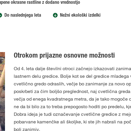
upene okrasne rastline z dodano vrednostjo
Do naslednjega leta
Nežni ekološki izdelki
Otrokom prijazne osnovne možnosti
Od 4. leta dalje številni otroci začnejo izkazovati zanim
lastnem delu gredice. Bolje kot se del gredice mladega v
cvetlično gredo odraslih, večje bo zanimanje za novo opr
poskrbeti za čim boljšo preglednost, naj cvetlična gred
večja od enega kvadratnega metra, da je tako mogoče do
ne da bi bilo za to treba prepogosto hoditi po predelu, kje
Dobra ideja je tudi označevanje cvetlične gredice z mej
pobarvane kamenčke ali školjke, ki ste jih nabrali na poč
bolj zanimiv.