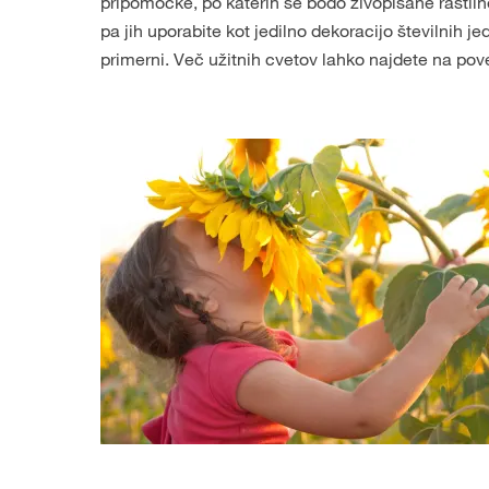
pripomočke, po katerih se bodo živopisane rastline
pa jih uporabite kot jedilno dekoracijo številnih je
primerni. Več užitnih cvetov lahko najdete na po