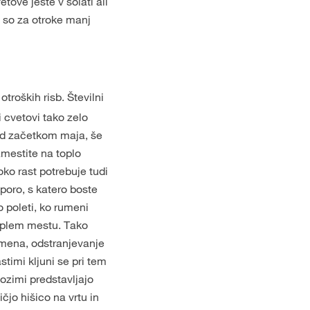
tove jeste v solati ali
to so za otroke manj
troških risb. Številni
ni cvetovi tako zelo
red začetkom maja, še
namestite na toplo
ko rast potrebuje tudi
oporo, s katero boste
 poleti, ko rumeni
 toplem mestu. Tako
emena, odstranjevanje
timi kljuni se pri tem
pozimi predstavljajo
ičjo hišico na vrtu in