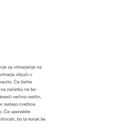
anje za vrtnarjenje na
rtnarja vključi v
avilo. Če želite
a na začetku ne bo
seči večino rastlin,
r rastejo cvetlice.
o. Če uporabite
itnicah, bo ta korak še