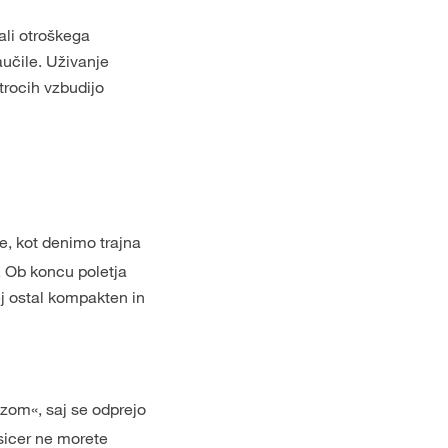
šali otroškega
naučile. Uživanje
trocih vzbudijo
ke, kot denimo trajna
. Ob koncu poletja
ej ostal kompakten in
izom«, saj se odprejo
 sicer ne morete