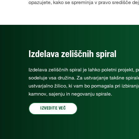
opazujete, kako se spreminja v pravo središče dej
Izdelava zeliščnih spiral
Izdelava zeliščnih spiral je lahko poletni projekt, 
sodeluje vsa družina. Za ustvarjanje takšne spiral
ustvarjalno žilico, ki vam bo pomagala pri izbiranj
kamnov, sajenju in negovanju spirale.
IZVEDITE VEČ