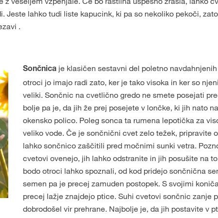
 z veseljem vzpenjale. Če bo rastlina uspešno zrasla, lahko cve
di. Jeste lahko tudi liste kapucink, ki pa so nekoliko pekoči, za
vezavi
.
je klasičen sestavni del poletno navdahnjenih o
Sončnica
otroci jo imajo radi zato, ker je tako visoka in ker so nje
veliki. Sončnic na cvetlično gredo ne smete posejati p
bolje pa je, da jih že prej posejete v lončke, ki jih nato 
okensko polico. Poleg sonca ta rumena lepotička za viso
veliko vode. Če je sončnični cvet zelo težek, pripravite 
lahko sončnico zaščitili pred močnimi sunki vetra. Pozno
cvetovi ovenejo, jih lahko odstranite in jih posušite na
bodo otroci lahko spoznali, od kod pridejo sončnična s
semen pa je precej zamuden postopek. S svojimi koničas
precej lažje znajdejo ptice. Suhi cvetovi sončnic zanje 
dobrodošel vir prehrane. Najbolje je, da jih postavite v pt