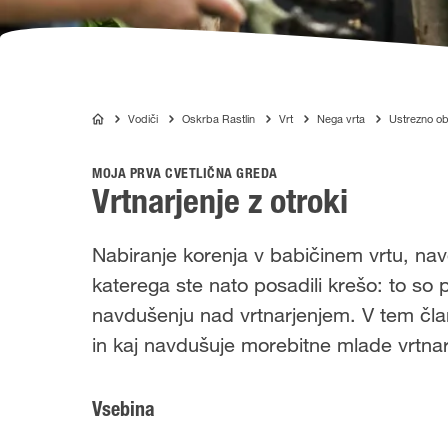
Vodiči
Oskrba Rastlin
Vrt
Nega vrta
Ustrezno o
COMPO
MOJA PRVA CVETLIČNA GREDA
Vrtnarjenje z otroki
Nabiranje korenja v babičinem vrtu, nav
katerega ste nato posadili krešo: to so
navdušenju nad vrtnarjenjem. V tem član
in kaj navdušuje morebitne mlade vrtnar
Vsebina