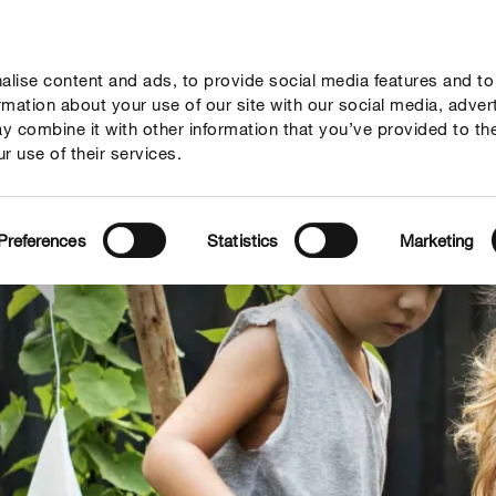
lise content and ads, to provide social media features and to
Vodiči
Podjetje
ormation about your use of our site with our social media, adver
y combine it with other information that you’ve provided to th
r use of their services.
Preferences
Statistics
Marketing