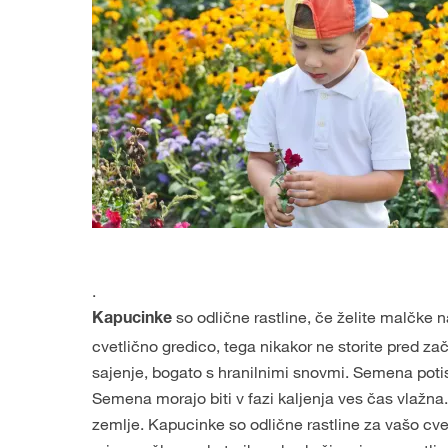
.
so odlične rastline, če želite malčke na
Kapucinke
cvetlično gredico, tega nikakor ne storite pred za
sajenje, bogato s hranilnimi snovmi. Semena potisn
Semena morajo biti v fazi kaljenja ves čas vlažna.
zemlje. Kapucinke so odlične rastline za vašo cvetl