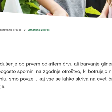
brezovanje dreves
Vrtnarjenje z otroki
dušenje ob prvem odkritem črvu ali barvanje gline
 pogosto spomini na zgodnje otroštvo, ki botrujejo
ku smo povzeli, kaj vse se lahko skriva na cvetlič
je.