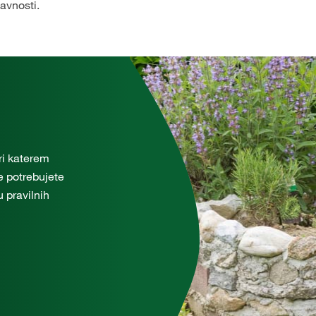
avnosti.
pri katerem
e potrebujete
u pravilnih