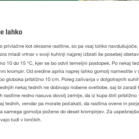
je lahko
ko privlačne kot okrasne rastline, so pa vsaj toliko navdušujo
 mladi vrtnar v svoji kuhinji najprej izbrati še posebej obetav
žno 10 do 15 °C, kjer se bo odvil temeljni postopek. Po nekaj ted
ni krompir. Od sredine aprila naprej lahko gomolj namestite v 
bo globoka približno 10 cm. Poleg zalivanja v dolgotrajnih suhi
ednjih nekaj tednih ne dobivajo nobene svetlobe, saj bi zaradi 
rh rastline redno nasuva dovolj zemlje, da iz kupa štrli približno 
j tednih, vendar pa morate počakati, da rastlina ovene in porj
nega samega gomolja požene do deset krompirjev. Za uspešnejšo
vajo tudi v lončkih.