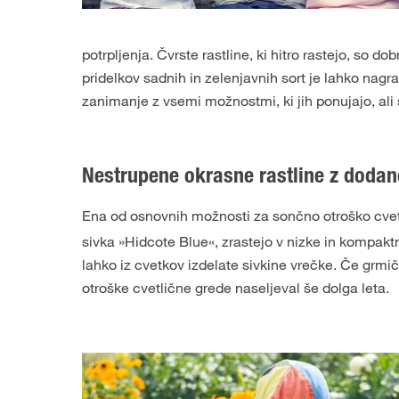
potrpljenja. Čvrste rastline, ki hitro rastejo, so do
pridelkov sadnih in zelenjavnih sort je lahko nagr
zanimanje z vsemi možnostmi, ki jih ponujajo, a
Nestrupene okrasne rastline z dodan
Ena od osnovnih možnosti za sončno otroško cvetli
sivka »Hidcote Blue«, zrastejo v nizke in kompak
lahko iz cvetkov izdelate sivkine vrečke. Če grmiče
otroške cvetlične grede naseljeval še dolga leta.