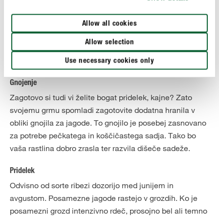
suše, morate svojemu ribezu priskočite na pomoč z
zalivalko. Vendar pri tem ne zmočite listov, saj so mokri
Allow all cookies
listi bolj dovzetni za napad glivičnih bolezni. Če pa na
Allow selection
zemljo okrog grma nanesete sloj zastirke iz listja ali
pokošene trave, bo zemlja ostala vlažna dlje časa.
Use necessary cookies only
Gnojenje
Zagotovo si tudi vi želite bogat pridelek, kajne? Zato
svojemu grmu spomladi zagotovite dodatna hranila v
obliki gnojila za jagode. To gnojilo je posebej zasnovano
za potrebe pečkatega in koščičastega sadja. Tako bo
vaša rastlina dobro zrasla ter razvila dišeče sadeže.
Pridelek
Odvisno od sorte ribezi dozorijo med junijem in
avgustom. Posamezne jagode rastejo v grozdih. Ko je
posamezni grozd intenzivno rdeč, prosojno bel ali temno