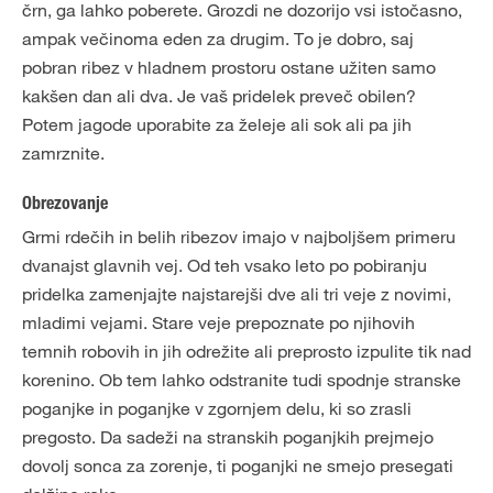
črn, ga lahko poberete. Grozdi ne dozorijo vsi istočasno,
ampak večinoma eden za drugim. To je dobro, saj
pobran ribez v hladnem prostoru ostane užiten samo
kakšen dan ali dva. Je vaš pridelek preveč obilen?
Potem jagode uporabite za želeje ali sok ali pa jih
zamrznite.
Obrezovanje
Grmi rdečih in belih ribezov imajo v najboljšem primeru
dvanajst glavnih vej. Od teh vsako leto po pobiranju
pridelka zamenjajte najstarejši dve ali tri veje z novimi,
mladimi vejami. Stare veje prepoznate po njihovih
temnih robovih in jih odrežite ali preprosto izpulite tik nad
korenino. Ob tem lahko odstranite tudi spodnje stranske
poganjke in poganjke v zgornjem delu, ki so zrasli
pregosto. Da sadeži na stranskih poganjkih prejmejo
dovolj sonca za zorenje, ti poganjki ne smejo presegati