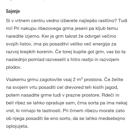
Sajenje
Si v vrtnem centru vedno izberete najlepšo rastlino? Tudi
mi! Pri nakupu ribezovega grma jeseni pa kljub temu
naredite izjemo. Ker je grm takrat že odvrgel večino
svojih listov, ima po posaditvi veliko več energije za
razvoj krepkih korenin. Če torej kupite gol grm, vas bo ta
naslednjo pomlad razveselil s hitro rastjo in razvojem
plodov.
Vsakemu grmu zagotovite vsaj 2 m² prostora. Če želite
na svojem vrtu posaditi cel drevored teh kislih jagod,
potem nasadite grme tudi v prazne prostore. Rdeči in
beli ribez se lahko oprašuje sam, črna sorta pa ima nekaj
vrst, ki nimajo te lastnosti. Pri črnem ribezu morate zato
ob njega posaditi še eno sorto, da se lahko medsebojno
oplojujeta.