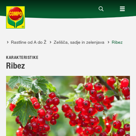
či
Rastline od A do Ž
Zelišča, sadje in zelenjava
Ribez
Izdelki
KARAKTERISTIKE
Vodiči
Ribez
Podjetje