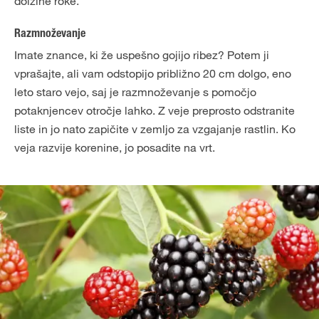
dolžine roke.
Razmnoževanje
Imate znance, ki že uspešno gojijo ribez? Potem ji
vprašajte, ali vam odstopijo približno 20 cm dolgo, eno
leto staro vejo, saj je razmnoževanje s pomočjo
potaknjencev otročje lahko. Z veje preprosto odstranite
liste in jo nato zapičite v zemljo za vzgajanje rastlin. Ko
veja razvije korenine, jo posadite na vrt.