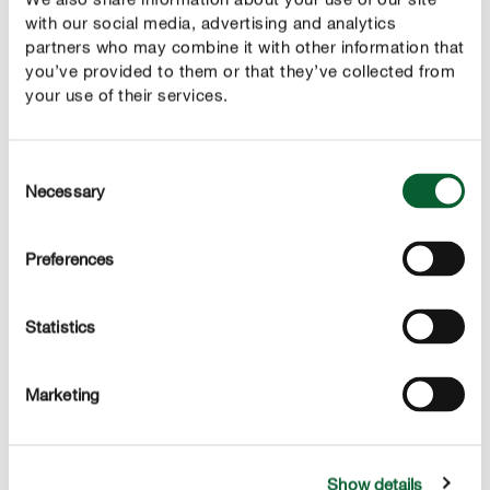
with our social media, advertising and analytics
Naš nasvet
partners who may combine it with other information that
Ne želite deliti svojega ribeza s pticami? Potem sezite
you’ve provided to them or that they’ve collected from
your use of their services.
po mreži za zaščito pred pticami in jo poveznite prek
grma takoj, ko jagode začnejo zoreti.
Consent
Necessary
Selection
Preferences
PRAVILNA NEGA
Nega ribeza
Statistics
Zalivanje
Plitke korenine ribeza prvih nekaj tednov po posaditvi
Marketing
potrebujejo veliko vode, da se dobro zakoreninijo. Zato
svoj grm redno zalivajte. Pozneje si bo grm s svojimi
koreninami lahko sam priskrbel zadostno količino vode.
Samo če spomladi ali poleti nastopijo dolga obdobja
Show details