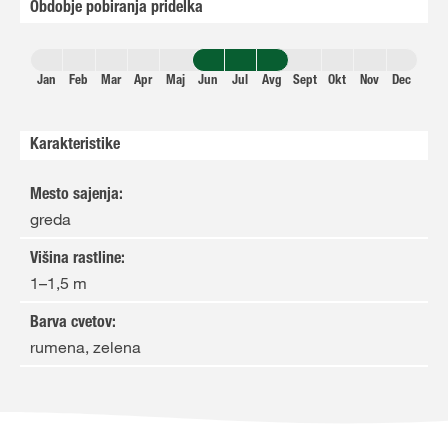
Obdobje pobiranja pridelka
Jan
Feb
Mar
Apr
Maj
Jun
Jul
Avg
Sept
Okt
Nov
Dec
Karakteristike
Mesto sajenja
:
greda
Višina rastline
:
1–1,5 m
Barva cvetov
:
rumena, zelena