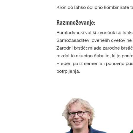
Kronico lahko odlično kombinirate t
Razmnoževanje:
Pomladanski veliki zvonček se lahk
Samozasaditev: ovenelih cvetov ne o
Zarodni brstič: mlade zarodne brstič
razdelite skupino čebulic, ki je pos
Preden pa iz semen ali ponovno pos
potrpljenja.