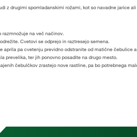
udi z drugimi spomladanskimi rožami, kot so navadne jarice ali 
o razmnožuje na več načinov.
drežite. Cvetovi se odprejo in raztresejo semena.
e aprila pa cvetenju previdno odstranite od matične čebulice a
tala prevelika, ter jih ponovno posadite na drugo mesto.
ajenih čebulčkov zrastejo nove rastline, pa bo potrebnega mal