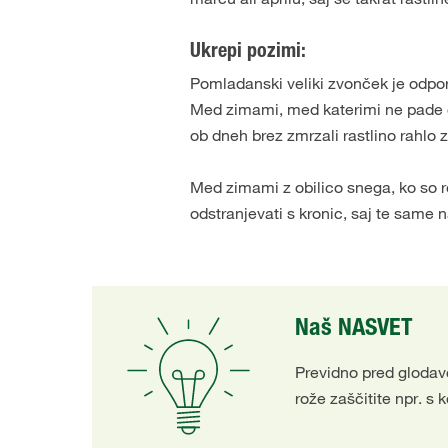
Ukrepi pozimi:
Pomladanski veliki zvonček je odpore
Med zimami, med katerimi ne pade dos
ob dneh brez zmrzali rastlino rahlo za
Med zimami z obilico snega, ko so rož
odstranjevati s kronic, saj te same 
Naš NASVET
Previdno pred glodavc
rože zaščitite npr. s