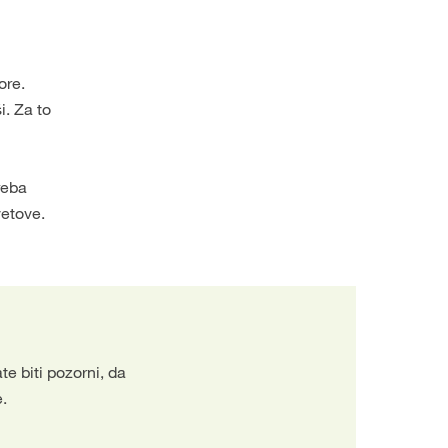
ore.
i. Za to
reba
vetove.
e biti pozorni, da
e.