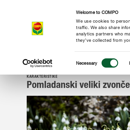
Welcome to COMPO
We use cookies to persona
Izdelki
traffic. We also share inf
analytics partners who ma
they’ve collected from you
Consent
Vodiči
Rastline od A do Ž
Vrtne rastline
Pomladanski 
Necessary
COMPO
Selection
KARAKTERISTIKE
Pomladanski veliki zvonč