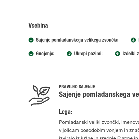
Vsebina
Sajenje pomladanskega velikega zvončka
Gnojenje:
Ukrepi pozimi:
Izdelki
PRAVILNO SAJENJE
Sajenje pomladanskega ve
Lega:
Pomladanski veliki zvončki, imenovan
vijolicam posodobim vonjem in znači
izvirajo iz južne in srednje Evrope 