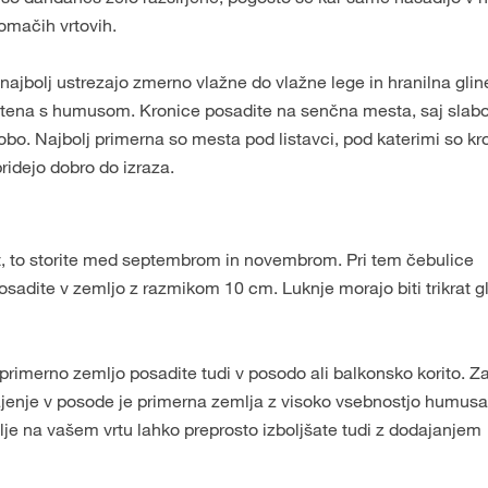
omačih vrtovih.
bolj ustrezajo zmerno vlažne do vlažne lege in hranilna gline
itena s humusom. Kronice posadite na senčna mesta, saj slab
o. Najbolj primerna so mesta pod listavci, pod katerimi so kr
ridejo dobro do izraza.
vrt, to storite med septembrom in novembrom. Pri tem čebulice
dite v zemljo z razmikom 10 cm. Luknje morajo biti trikrat gl
primerno zemljo posadite tudi v posodo ali balkonsko korito. Z
 sajenje v posode je primerna zemlja z visoko vsebnostjo humusa
 na vašem vrtu lahko preprosto izboljšate tudi z dodajanjem