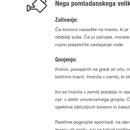
Nega pomladanskega veli
Zalivanje:
Če kronico nasadite na mesto, ki je 
obdobji suše. Če jo zalivate, morate
nujno preprečite zastajanje vode.
Gnojenje:
Kronic, posajenih na gredi ali vrtu, 
količino hranil. Hranila v zemlji, ki
Ko se hranila v zemlji porabijo in op
npr. v obliki univerzalnega gnojila.
opekline občutljivih korenin in čebu
Rastline pognojite spomladi, na dan 
marcu ali aprilu, saj se takrat rastl