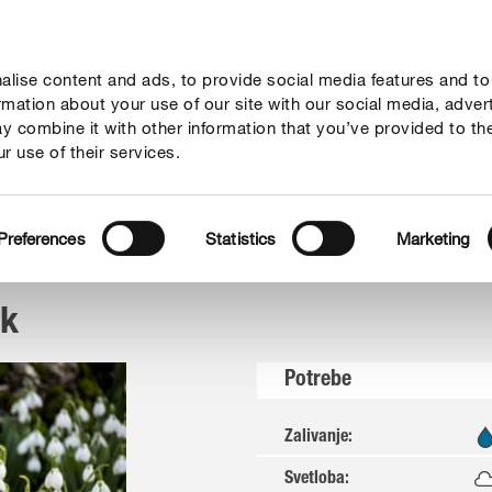
lise content and ads, to provide social media features and to
Vodiči
Podjetje
ormation about your use of our site with our social media, adver
y combine it with other information that you’ve provided to th
r use of their services.
veliki zvonček
Preferences
Statistics
Marketing
ek
Potrebe
Zalivanje
:
Svetloba
: