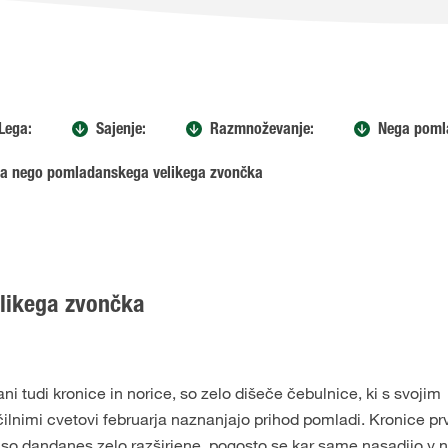
Lega:
Sajenje:
Razmnoževanje:
Nega poml
 za nego pomladanskega velikega zvončka
likega zvončka
i tudi kronice in norice, so zelo dišeče čebulnice, ki s svojim
lnimi cvetovi februarja naznanjajo prihod pomladi. Kronice pr
in so dandanes zelo razširjene, pogosto se kar same nasadijo v n