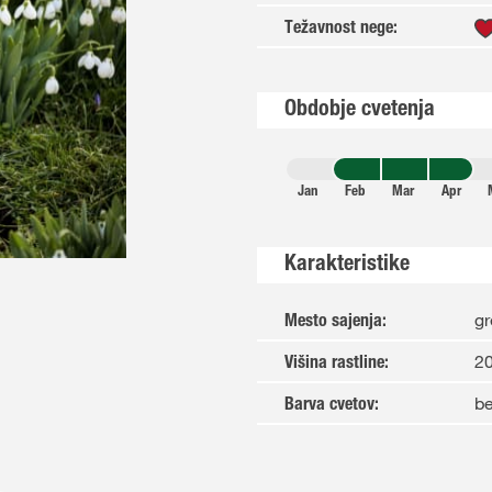
Težavnost nege
:
Obdobje cvetenja
Jan
Feb
Mar
Apr
Karakteristike
gr
Mesto sajenja
:
2
Višina rastline
:
be
Barva cvetov
: