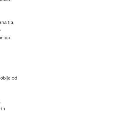
na tla,
o
onice
oblje od
a
 in