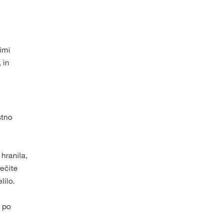
imi
 in
stno
 hranila,
rečite
lilo.
e po