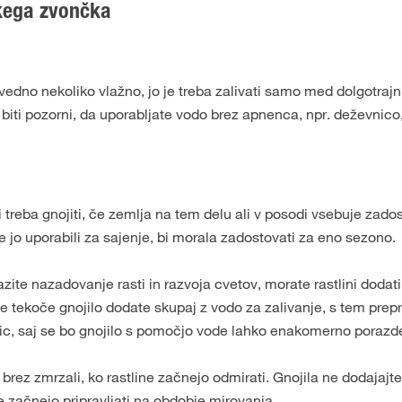
kega zvončka
vedno nekoliko vlažno, jo je treba zalivati samo med dolgotrajn
 biti pozorni, da uporabljate vodo brez apnenca, npr. deževnico,
ni treba gnojiti, če zemlja na tem delu ali v posodi vsebuje zado
 ste jo uporabili za sajenje, bi morala zadostovati za eno sezono.
azite nazadovanje rasti in razvoja cvetov, morate rastlini dodati
 Če tekoče gnojilo dodate skupaj z vodo za zalivanje, s tem prep
lic, saj se bo gnojilo s pomočjo vode lahko enakomerno porazde
brez zmrzali, ko rastline začnejo odmirati. Gnojila ne dodajajt
ine začnejo pripravljati na obdobje mirovanja.