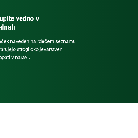
kupite vedno v
jalnah
vonček naveden na rdečem seznamu
varujejo strogi okoljevarstveni
opati v naravi.