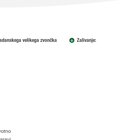
adanskega velikega zvončka
Zalivanje:
votno
aravi,