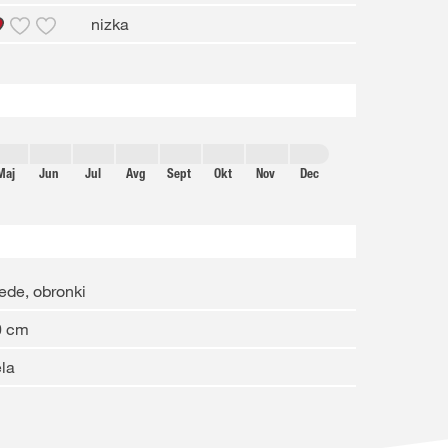
nizka
Maj
Jun
Jul
Avg
Sept
Okt
Nov
Dec
ede, obronki
0 cm
la