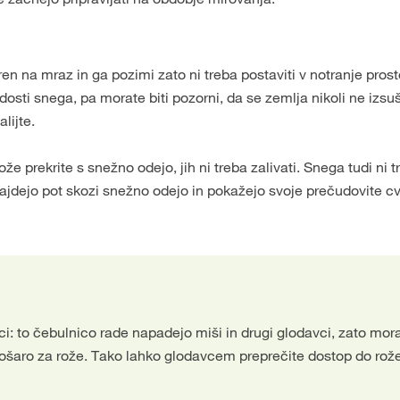
n na mraz in ga pozimi zato ni treba postaviti v notranje prost
ti snega, pa morate biti pozorni, da se zemlja nikoli ne izsuš
lijte.
e prekrite s snežno odejo, jih ni treba zalivati. Snega tudi ni t
najdejo pot skozi snežno odejo in pokažejo svoje prečudovite c
i: to čebulnico rade napadejo miši in drugi glodavci, zato morat
 košaro za rože. Tako lahko glodavcem preprečite dostop do rož