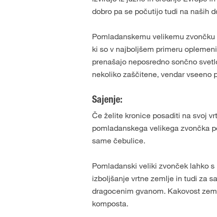
dobro pa se počutijo tudi na naših d
Pomladanskemu velikemu zvončku naj
ki so v najboljšem primeru oplemen
prenašajo neposredno sončno svetlob
nekoliko zaščitene, vendar vseeno p
Sajenje:
Če želite kronice posaditi na svoj 
pomladanskega velikega zvončka posa
same čebulice.
Pomladanski veliki zvonček lahko s 
izboljšanje vrtne zemlje in tudi za
dragocenim gvanom. Kakovost zemlje
komposta.