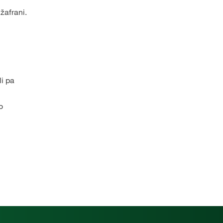
žafrani.
li pa
o