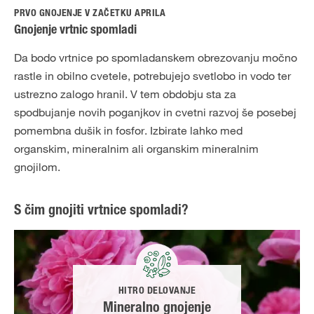
PRVO GNOJENJE V ZAČETKU APRILA
Gnojenje vrtnic spomladi
Da bodo vrtnice po spomladanskem obrezovanju močno
rastle in obilno cvetele, potrebujejo svetlobo in vodo ter
ustrezno zalogo hranil. V tem obdobju sta za
spodbujanje novih poganjkov in cvetni razvoj še posebej
pomembna dušik in fosfor. Izbirate lahko med
organskim, mineralnim ali organskim mineralnim
gnojilom.
S čim gnojiti vrtnice spomladi?
HITRO DELOVANJE
Mineralno gnojenje