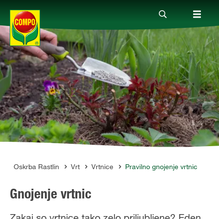
Izdelki
Vodiči
Podjetje
i
Oskrba Rastlin
Vrt
Vrtnice
Pravilno gnojenje vrtnic
Gnojenje vrtnic
Zakaj so vrtnice tako zelo priljubljene? Eden