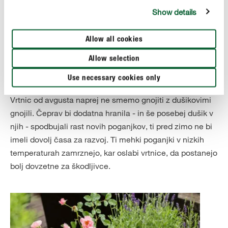
Show details
Allow all cookies
Allow selection
NEVARNOST POŠKODB ZARADI ZMRZALI
Use necessary cookies only
Gnojenje vrtnic jeseni
Vrtnic od avgusta naprej ne smemo gnojiti z dušikovimi
gnojili. Čeprav bi dodatna hranila - in še posebej dušik v
njih - spodbujali rast novih poganjkov, ti pred zimo ne bi
imeli dovolj časa za razvoj. Ti mehki poganjki v nizkih
temperaturah zamrznejo, kar oslabi vrtnice, da postanejo
bolj dovzetne za škodljivce.