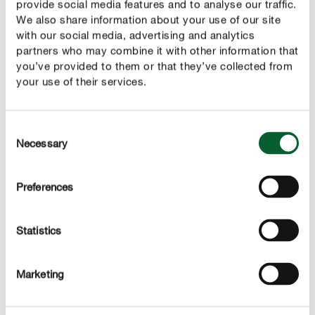
pozebo. Vrtnic torej ne gnojite prepozno - zadnje
provide social media features and to analyse our traffic.
We also share information about your use of our site
dušikovo gnojilo uporabite najkasneje do sredine julija.
with our social media, advertising and analytics
Mineralna gnojila s počasnim sproščanjem, kot
partners who may combine it with other information that
you’ve provided to them or that they’ve collected from
je COMPO dolgotrajno gnojilo za vrtnice, so prava izbira
your use of their services.
za vsakogar, ki želi vrtnice pognojiti samo enkrat v
sezoni. V naslednjih nekaj mesecih gnojilo oskrbuje
kraljico cvetov z vsemi pomembnimi hranili. Za
Consent
optimalen učinek gnojilo enakomerno potrosite, rahlo
Necessary
Selection
vdelajte v zemljo in nato prst stalno vlažite.
Preferences
Statistics
Marketing