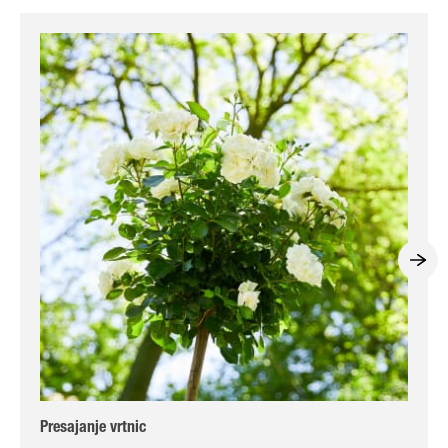
Presajanje vrtnic
Sor