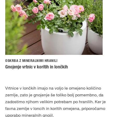
OSKRBA Z MINERALNIMI HRANILI
Gnojenje vrtnic v koritih in lončkih
Vrtnice v lončkih imajo na voljo le omejeno količino
zemlje, zato je gnojenje še toliko bolj pomembno, da
zadostimo njihom velikim potrebam po hranilih. Ker je
favna zemlje v loncih in koritih omejena, priporočamo
uporabo mineralnih gnojil.