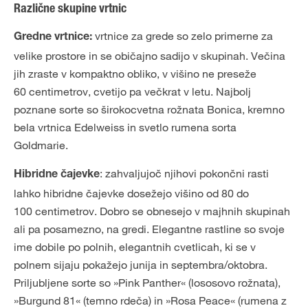
Različne skupine vrtnic
vrtnice za grede so zelo primerne za
Gredne vrtnice:
velike prostore in se običajno sadijo v skupinah. Večina
jih zraste v kompaktno obliko, v višino ne preseže
60 centimetrov, cvetijo pa večkrat v letu. Najbolj
poznane sorte so širokocvetna rožnata Bonica, kremno
bela vrtnica Edelweiss in svetlo rumena sorta
Goldmarie.
: zahvaljujoč njihovi pokončni rasti
Hibridne čajevke
lahko hibridne čajevke dosežejo višino od 80 do
100 centimetrov. Dobro se obnesejo v majhnih skupinah
ali pa posamezno, na gredi. Elegantne rastline so svoje
ime dobile po polnih, elegantnih cvetlicah, ki se v
polnem sijaju pokažejo junija in septembra/oktobra.
Priljubljene sorte so »Pink Panther« (lososovo rožnata),
»Burgund 81« (temno rdeča) in »Rosa Peace« (rumena z