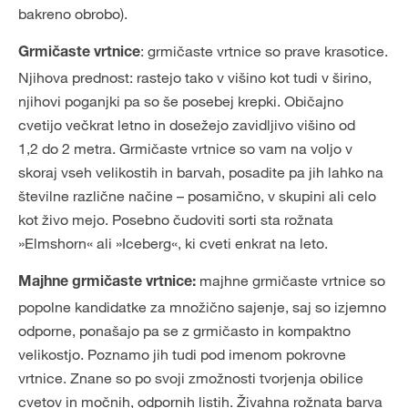
bakreno obrobo).
: grmičaste vrtnice so prave krasotice.
Grmičaste vrtnice
Njihova prednost: rastejo tako v višino kot tudi v širino,
njihovi poganjki pa so še posebej krepki. Običajno
cvetijo večkrat letno in dosežejo zavidljivo višino od
1,2 do 2 metra. Grmičaste vrtnice so vam na voljo v
skoraj vseh velikostih in barvah, posadite pa jih lahko na
številne različne načine – posamično, v skupini ali celo
kot živo mejo. Posebno čudoviti sorti sta rožnata
»Elmshorn« ali »Iceberg«, ki cveti enkrat na leto.
majhne grmičaste vrtnice so
Majhne grmičaste vrtnice:
popolne kandidatke za množično sajenje, saj so izjemno
odporne, ponašajo pa se z grmičasto in kompaktno
velikostjo. Poznamo jih tudi pod imenom pokrovne
vrtnice. Znane so po svoji zmožnosti tvorjenja obilice
cvetov in močnih, odpornih listih. Živahna rožnata barva