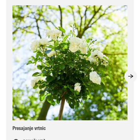
Presajanje vrtnic
Gno