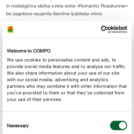
in nostalgična oblika cveta sorte »Romantic Roadrunner«
bo zagotovo osupnila številne ljubitelje vrtnic
odporne vrtnice plezalke
Vrtnice plezalke in vzpenjalke:
rastejo na zidovih zgradb, obokih, pergolah in
avtomobilskih nadstreških. Spominjajo na grmičaste
vrtnice, vendar imajo mnogo daljša stebla, ki lahko
Welcome to COMPO
zrastejo tudi do višine petih metrov. Zato za oporo
We use cookies to personalise content and ads, to
potrebujejo latnike. Sorto »Santana« lahko najdemo v
provide social media features and to analyse our traffic.
We also share information about your use of our site
mnogih vrtovih, saj navdušuje z obilico temno rdečih
with our social media, advertising and analytics
cvetov. Vrtnice vzpenjalke so nova, prilagodljivejša
partners who may combine it with other information that
različica vrtnic plezalk z manjšimi cvetovi, ki nudijo tudi
you’ve provided to them or that they’ve collected from
naravno zaščito dreves in ograj.
your use of their services.
nizko rastoče, grmičaste miniaturne
Miniaturne vrtnice:
vrtnice so ene od najbolj vsestranskih vrst vrtnic. Zaradi
Consent
nizke rasti (običajno njihova višina ne presega 30 do
Necessary
Selection
40 centimetrov) so popolne za korita, posode in robove