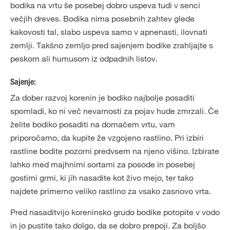
bodika na vrtu še posebej dobro uspeva tudi v senci
večjih dreves. Bodika nima posebnih zahtev glede
kakovosti tal, slabo uspeva samo v apnenasti, ilovnati
zemlji. Takšno zemljo pred sajenjem bodike zrahljajte s
peskom ali humusom iz odpadnih listov.
Sajenje:
Za dober razvoj korenin je bodiko najbolje posaditi
spomladi, ko ni več nevarnosti za pojav hude zmrzali. Če
želite bodiko posaditi na domačem vrtu, vam
priporočamo, da kupite že vzgojeno rastlino. Pri izbiri
rastline bodite pozorni predvsem na njeno višino. Izbirate
lahko med majhnimi sortami za posode in posebej
gostimi grmi, ki jih nasadite kot živo mejo, ter tako
najdete primerno veliko rastlino za vsako zasnovo vrta.
Pred nasaditvijo koreninsko grudo bodike potopite v vodo
in jo pustite tako dolgo, da se dobro prepoji. Za boljšo