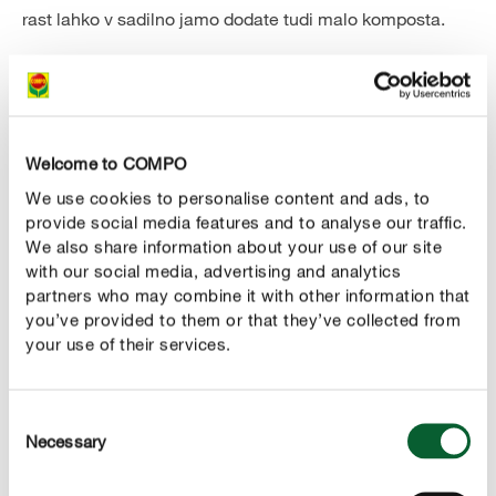
rast lahko v sadilno jamo dodate tudi malo komposta.
Welcome to COMPO
We use cookies to personalise content and ads, to
provide social media features and to analyse our traffic.
We also share information about your use of our site
with our social media, advertising and analytics
Naš NASVET
partners who may combine it with other information that
you’ve provided to them or that they’ve collected from
Vsi, ki se ne želite razveseliti samo majhnih belo-
your use of their services.
rumenih cvetov, ampak želite od oktobra občudovati
tudi bodikine rdeče jagode, morate posaditi dve ali
več rastlin skupaj, da se te medsebojno oplojujejo.
Consent
Necessary
Selection