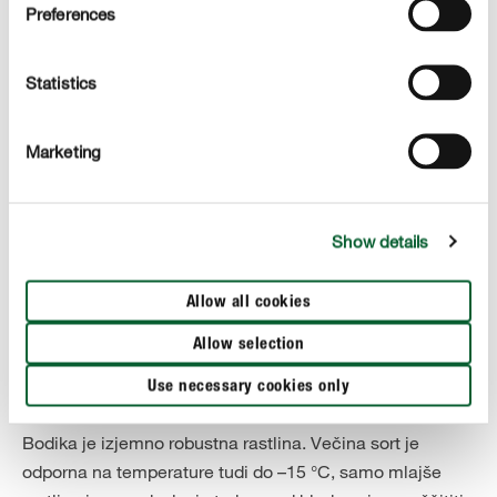
Preferences
PRAVILNA NEGA
Nega bodik
Statistics
Zalivanje:
Marketing
Ko bodika zraste, v vrtni gredi ne potrebuje več posebne
nege. Vendar pa morate ta zimzeleni grm redno zalivati
tudi pozimi med dolgimi sušnimi obdobji in ob dneh brez
Show details
zmrzali.
Gnojenje:
Allow all cookies
Spomladi lahko rast in odpornost bodike podprete tudi z
Allow selection
gnojilom za pušpan ali Ilex.
Use necessary cookies only
Ukrepi pozimi:
Bodika je izjemno robustna rastlina. Večina sort je
odporna na temperature tudi do –15 °C, samo mlajše