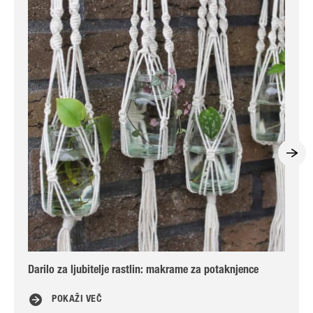
Darilo za ljubitelje rastlin: makrame za potaknjence
Pra
POKAŽI VEČ