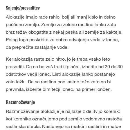
Sajenje/presaditev
Alokazije imajo rade rahlo, bolj ali manj kislo in delno
peščeno zemljo. Zemljo za zelene rastline lahko zato
brez težav obogatite z nekaj peska ali zemlje za kakteje.
Poleg tega poskrbite za dobro odvajanje vode iz lonca,
da preprečite zastajanje vode.
Ker alokazija raste zelo hitro, jo je treba vsako leto
presaditi. Da se bo vaš trud izplačal, izberite od 20 do 30
odstotkov večji lonec. Listi alokazije lahko postanejo
zelo težki. Da se rastlina pod lastno težo zato ne bi
prevrnila, izberite čim težji lonec, na primer lončen.
Razmnoževanje
Razmnoževanje alokazije je najlažje z delitvijo korenik:
kot korenike označujemo pod zemljo vodoravno rastoča
rastlinska stebla. Nastanejo na matični rastlini in malce