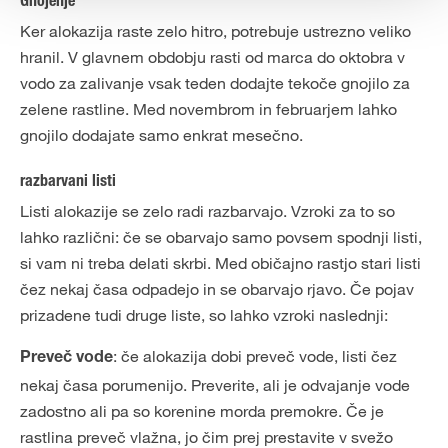
Gnojenje
Ker alokazija raste zelo hitro, potrebuje ustrezno veliko
hranil. V glavnem obdobju rasti od marca do oktobra v
vodo za zalivanje vsak teden dodajte tekoče gnojilo za
zelene rastline. Med novembrom in februarjem lahko
gnojilo dodajate samo enkrat mesečno.
razbarvani listi
Listi alokazije se zelo radi razbarvajo. Vzroki za to so
lahko različni: če se obarvajo samo povsem spodnji listi,
si vam ni treba delati skrbi. Med običajno rastjo stari listi
čez nekaj časa odpadejo in se obarvajo rjavo. Če pojav
prizadene tudi druge liste, so lahko vzroki naslednji:
: če alokazija dobi preveč vode, listi čez
Preveč vode
nekaj časa porumenijo. Preverite, ali je odvajanje vode
zadostno ali pa so korenine morda premokre. Če je
rastlina preveč vlažna, jo čim prej prestavite v svežo