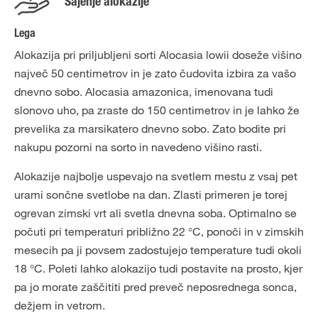
Sajenje alokazije
Lega
Alokazija pri priljubljeni sorti Alocasia lowii doseže višino
največ 50 centimetrov in je zato čudovita izbira za vašo
dnevno sobo. Alocasia amazonica, imenovana tudi
slonovo uho, pa zraste do 150 centimetrov in je lahko že
prevelika za marsikatero dnevno sobo. Zato bodite pri
nakupu pozorni na sorto in navedeno višino rasti.
Alokazije najbolje uspevajo na svetlem mestu z vsaj pet
urami sončne svetlobe na dan. Zlasti primeren je torej
ogrevan zimski vrt ali svetla dnevna soba. Optimalno se
počuti pri temperaturi približno 22 °C, ponoči in v zimskih
mesecih pa ji povsem zadostujejo temperature tudi okoli
18 °C. Poleti lahko alokazijo tudi postavite na prosto, kjer
pa jo morate zaščititi pred preveč neposrednega sonca,
dežjem in vetrom.