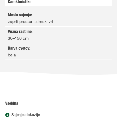
Karakteristike
Mesto sajenja
:
zaprti prostori, zimski vrt
Višina rastline
:
30–150 cm
Barva cvetov
:
bela
Vsebina
Sajenje alokazije