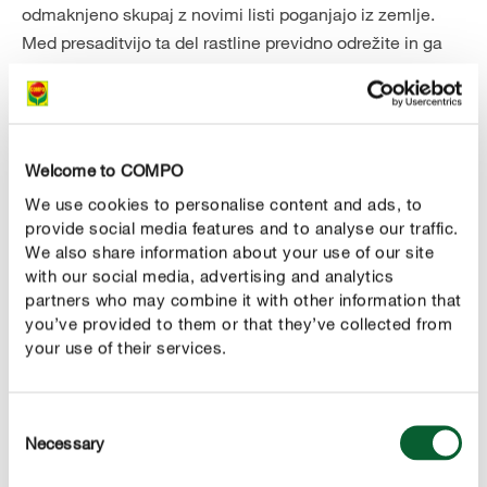
odmaknjeno skupaj z novimi listi poganjajo iz zemlje.
Med presaditvijo ta del rastline previdno odrežite in ga
posadite v nov lonec. Pazite, da pri tem obstoječih
korenin ne poškodujete premočno in je potaknjenec že
razvil nove korenine. Potaknjenec z novim loncem
postavite na svetlo mesto, zemlja pa naj bo malce
Welcome to COMPO
vlažna.
We use cookies to personalise content and ads, to
provide social media features and to analyse our traffic.
We also share information about your use of our site
with our social media, advertising and analytics
partners who may combine it with other information that
you’ve provided to them or that they’ve collected from
Vsi deli alokazije so nekoliko strupeni, zato jo
your use of their services.
zaščitite pred otroci in hišnimi ljubljenčki ter
med presajanjem nosite rokavice.
Consent
Necessary
Selection