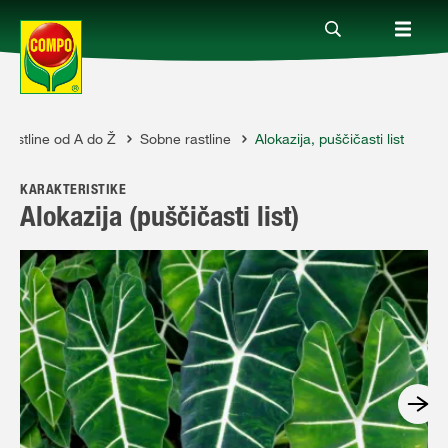
Rastline od A do Ž
Sobne rastline
Alokazija, puščičasti list
Izdelki
KARAKTERISTIKE
Vodiči
Alokazija (puščičasti list)
Podjetje