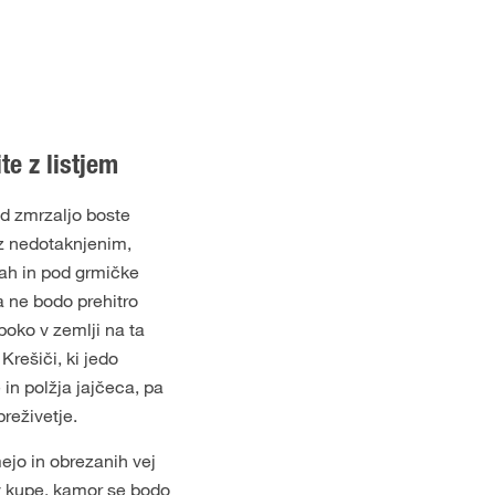
ite z listjem
d zmrzaljo boste
 z nedotaknjenim,
ah in pod grmičke
la ne bodo prehitro
boko v zemlji na ta
Krešiči, ki jedo
in polžja jajčeca, pa
reživetje.
mejo in obrezanih vej
e v kupe, kamor se bodo