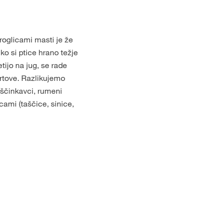
kroglicami masti je že
ko si ptice hrano težje
tijo na jug, se rade
vrtove. Razlikujemo
ščinkavci, rumeni
icami (taščice, sinice,