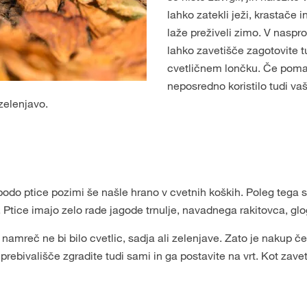
lahko zatekli ježi, krastače i
laže preživeli zimo. V naspr
lahko zavetišče zagotovite 
cvetličnem lončku. Če poma
neposredno koristilo tudi vaš
zelenjavo.
odo ptice pozimi še našle hrano v cvetnih koških. Poleg tega s
e. Ptice imajo zelo rade jagode trnulje, navadnega rakitovca, glo
 namreč ne bi bilo cvetlic, sadja ali zelenjave. Zato je nakup če
prebivališče zgradite tudi sami in ga postavite na vrt. Kot zavet