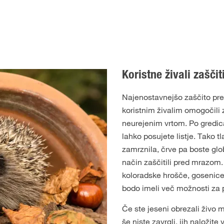
Koristne živali zaščit
Najenostavnejšo zaščito pre
koristnim živalim omogočili
neurejenim vrtom. Po gredic
lahko posujete listje. Tako t
zamrznila, črve pa boste glo
način zaščitili pred mrazom. 
koloradske hrošče, gosenice 
bodo imeli več možnosti za p
Če ste jeseni obrezali živo 
še niste zavrgli, jih naložit