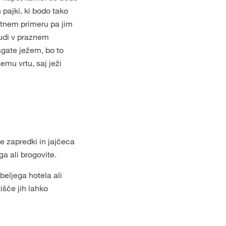
n pajki, ki bodo tako
otnem primeru pa jim
tudi v praznem
gate ježem, bo to
emu vrtu, saj ježi
e zapredki in jajčeca
ga ali brogovite.
beljega hotela ali
išče jih lahko