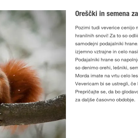
Oreščki in semena za
Pozimi tudi veverice cenijo
hranilnih snovi! Za to so odli
samodejni podajalniki hrane,
izjemno vztrajne in celo nasi
Podajalniki hrane so napolnje
so denimo orehi, lešniki, seme
Morda imate na vrtu celo les
Vevericam bi se ustregli, če b
Prepričajte se, da bo gloda
za daljše časovno obdobje.