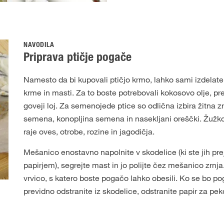
NAVODILA
Priprava ptičje pogače
Namesto da bi kupovali ptičjo krmo, lahko sami izdelate
krme in masti. Za to boste potrebovali kokosovo olje, pr
goveji loj. Za semenojede ptice so odlična izbira žitna 
semena, konopljina semena in nasekljani oreščki. Žužko
raje oves, otrobe, rozine in jagodičja.
Mešanico enostavno napolnite v skodelice (ki ste jih prej
papirjem), segrejte mast in jo polijte čez mešanico zrnj
vrvico, s katero boste pogačo lahko obesili. Ko se bo po
previdno odstranite iz skodelice, odstranite papir za pe