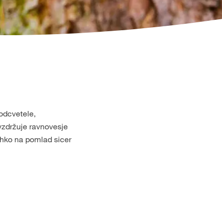
 odcvetele,
 vzdržuje ravnovesje
lahko na pomlad sicer