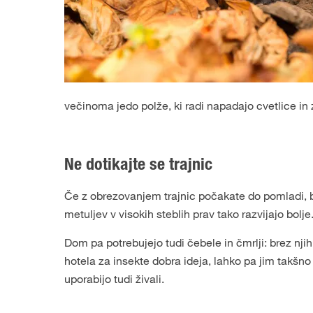
večinoma jedo polže, ki radi napadajo cvetlice in 
Ne dotikajte se trajnic
Če z obrezovanjem trajnic počakate do pomladi, b
metuljev v visokih steblih prav tako razvijajo bolj
Dom pa potrebujejo tudi čebele in čmrlji: brez njih
hotela za insekte dobra ideja, lahko pa jim takšno 
uporabijo tudi živali.