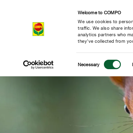
Welcome to COMPO
We use cookies to persona
Izdelki
traffic. We also share inf
analytics partners who ma
they’ve collected from you
Consent
Necessary
Selection