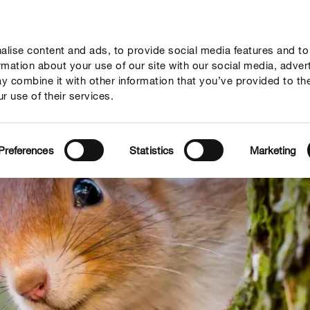
lise content and ads, to provide social media features and to
Vodiči
Podjetje
ormation about your use of our site with our social media, adver
y combine it with other information that you’ve provided to th
r use of their services.
Preferences
Statistics
Marketing