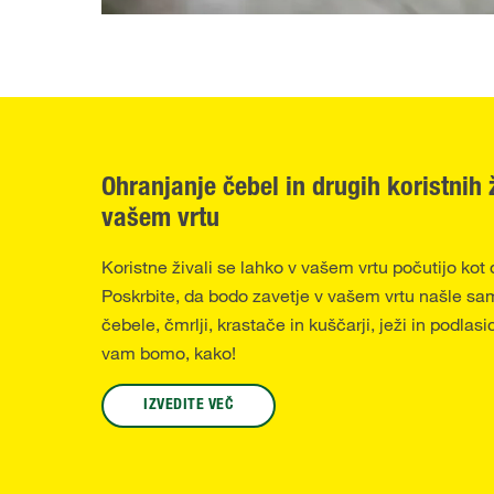
Ohranjanje čebel in drugih koristnih ž
vašem vrtu
Koristne živali se lahko v vašem vrtu počutijo kot
Poskrbite, da bodo zavetje v vašem vrtu našle sa
čebele, čmrlji, krastače in kuščarji, ježi in podlas
vam bomo, kako!
IZVEDITE VEČ