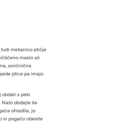
 tudi mešanico ptičje
ečiščeno maslo ali
zrna, sončnična
jede ptice pa imajo
 obdali s peki
a. Nato dodajte še
gača ohladila, jo
ko in pogačo obesite