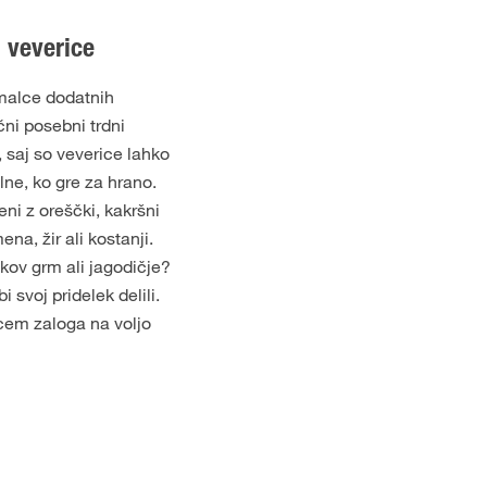
 veverice
 malce dodatnih
čni posebni trdni
 saj so veverice lahko
lne, ko gre za hrano.
ni z oreščki, kakršni
na, žir ali kostanji.
kov grm ali jagodičje?
i svoj pridelek delili.
vcem zaloga na voljo