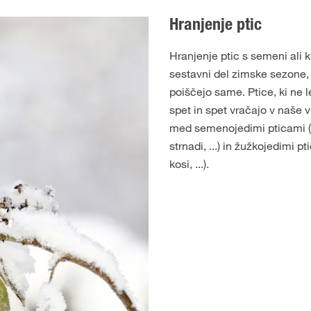
Hranjenje ptic
Hranjenje ptic s semeni ali 
sestavni del zimske sezone, 
poiščejo same. Ptice, ki ne le
spet in spet vračajo v naše 
med semenojedimi pticami (
strnadi, ...) in žužkojedimi pt
kosi, ...).