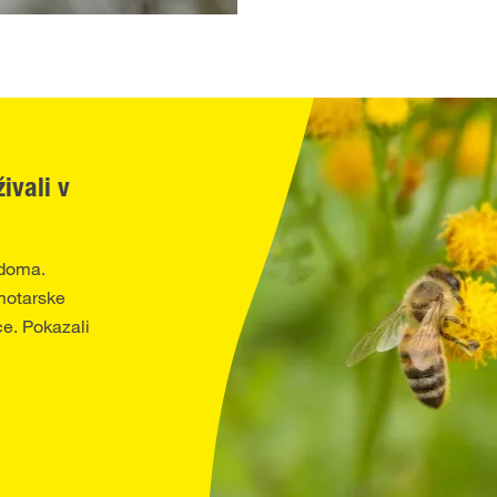
ivali v
 doma.
motarske
ice. Pokazali