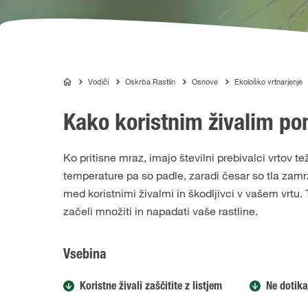
Vodiči
Oskrba Rastlin
Osnove
Ekološko vrtnarjenje
COMPO
Kako koristnim živalim po
Ko pritisne mraz, imajo številni prebivalci vrtov t
temperature pa so padle, zaradi česar so tla zamr
med koristnimi živalmi in škodljivci v vašem vrtu.
začeli množiti in napadati vaše rastline.
Vsebina
Koristne živali zaščitite z listjem
Ne dotikaj