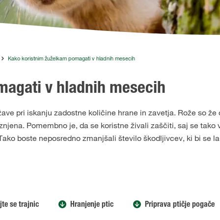
Kako koristnim žuželkam pomagati v hladnih mesecih
magati v hladnih mesecih
ežave pri iskanju zadostne količine hrane in zavetja. Rože so že
znjena. Pomembno je, da se koristne živali zaščiti, saj se tako
 Tako boste neposredno zmanjšali število škodljivcev, ki bi se 
te se trajnic
Hranjenje ptic
Priprava ptičje pogače