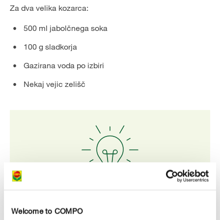
Za dva velika kozarca:
500 ml jabolčnega soka
100 g sladkorja
Gazirana voda po izbiri
Nekaj vejic zelišč
Nasvet
Welcome to COMPO
Še posebej odlični bodo v limonadi bazilika, melisa,