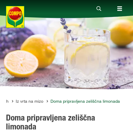
Izdelki
Vodiči
Podjetje
vdih
Iz vrta na mizo
Doma pripravljena zeliščna limonada
Doma pripravljena zeliščna
limonada