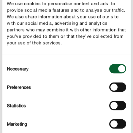
We use cookies to personalise content and ads, to
meta, rožmarin in timijan. V limonado pa se dobro
provide social media features and to analyse our traffic.
poda tudi sivka!
We also share information about your use of our site
with our social media, advertising and analytics
partners who may combine it with other information that
you’ve provided to them or that they’ve collected from
your use of their services.
ZELIŠČNA LIMONADA
Postopek
Consent
Necessary
Glavni sestavini limonade sta 500 ml jabolčnega soka in
Selection
100 g sladkorja, ki ju najprej hitro zavrite. Nato dodajte
nekaj vejic zelišč in jih na kratko zavrite z glavnima
Preferences
sestavinama ter odstranite posodo s štedilnika. Melisa in
meta bosta limonadi pridali svež okus, žajbelj in bazilika
Statistics
pa sta bolj pekočega okusa. Mešanico sedaj pustite
počivati približno pol ure, nato pa jo precedite. Ko se bo
ohladila, jo po okusu razredčite z mineralno vodo in jo
Marketing
postrezite z rezinami limone.