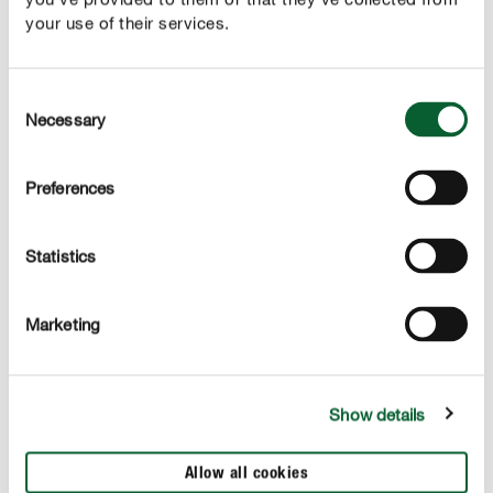
Prednosti
your use of their services.
NAŠ NAJBOLJŠI Univerzalni negovalni sprej za vse
sobne rastline
Consent
Za hitro regeneracijo v primeru pomanjkanja hranil
Necessary
Selection
Takojšen učinek zahvaljujoč neposredni absorpciji
skozi liste
Preferences
Učinek odbijanja prahu in čistilnega učinka brez
madežev vodnega kamna
Statistics
Praktična pršilna glava za enostavno nanašanje
Marketing
Show details
APLIKACIJA
Allow all cookies
TEHNIČNE PODROBNOSTI