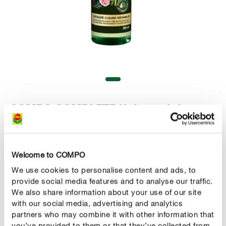
COMPO COMPLETE Univerzalni
negovalni sprej
Welcome to COMPO
We use cookies to personalise content and ads, to
provide social media features and to analyse our traffic.
We also share information about your use of our site
with our social media, advertising and analytics
partners who may combine it with other information that
you’ve provided to them or that they’ve collected from