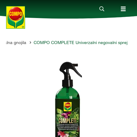
rzalna gnojila
COMPO COMPLETE Univerzalni negovalni sprej
Izdelki
Vodiči
Podjetje